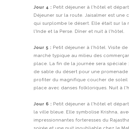
Jour 4 :
Petit déjeuner à l'hôtel et dépar
Déjeuner sur la route. Jaisalmer est une 
qui surplombe le désert. Elle était sur l
l'Inde et la Perse. Dîner et nuit à l'hôtel.
Jour 5 :
Petit déjeuner à l'hôtel. Visite de
marché typique au milieu des commerçan
place. La fin de la journée sera spéciale 
de sable du désert pour une promenade
profiter du magnifique coucher de soleil 
place avec danses folkloriques. Nuit à l'h
Jour 6 :
Petit déjeuner à l'hôtel et dépar
la ville bleue. Elle symbolise Krishna, av
impressionnantes forteresses du Rajasth
soirée et une nuit inoubliable chez le Ma