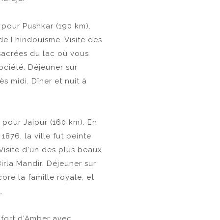
t pour Pushkar (190 km).
e l'hindouisme. Visite des
sacrées du lac où vous
ociété. Déjeuner sur
s midi. Dîner et nuit à
t pour Jaipur (160 km). En
1876, la ville fut peinte
 Visite d'un des plus beaux
irla Mandir. Déjeuner sur
ore la famille royale, et
.
u fort d'Amber avec