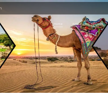
an
(current)
Home
About
Tours