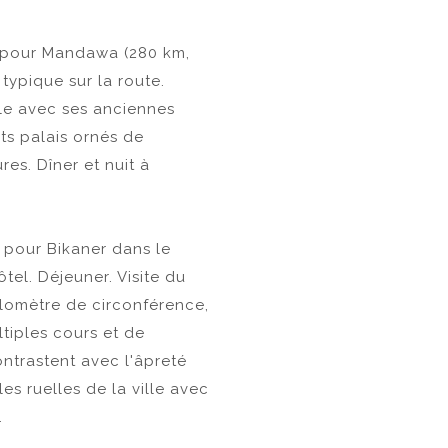
rt pour Mandawa (280 km,
typique sur la route.
ille avec ses anciennes
ts palais ornés de
es. Dîner et nuit à
t pour Bikaner dans le
ôtel. Déjeuner. Visite du
ilomètre de circonférence,
tiples cours et de
ontrastent avec l'âpreté
es ruelles de la ville avec
.