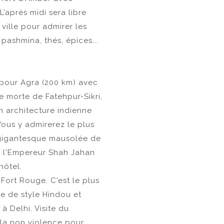
’après midi sera libre
 ville pour admirer les
pashmina, thés, épices...
t pour Agra (200 km) avec
ée morte de Fatehpur-Sikri,
n architecture indienne
Vous y admirerez le plus
 gigantesque mausolée de
 l'Empereur Shah Jahan
hôtel.
u Fort Rouge. C'est le plus
re de style Hindou et
à Delhi. Visite du
 la non violence pour