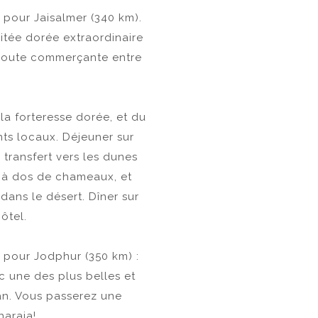
t pour Jaisalmer (340 km).
citée dorée extraordinaire
a route commerçante entre
 la forteresse dorée, et du
ts locaux. Déjeuner sur
: transfert vers les dunes
 à dos de chameaux, et
dans le désert. Dîner sur
ôtel.
t pour Jodphur (350 km) :
ec une des plus belles et
an. Vous passerez une
haraja!